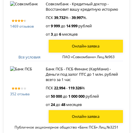
Совкомбанк - Кредитный доктор -
Восстановит вашу кредитную историю
ПСК
39
,
732
% -
39
,
997
%.
от
9 999
до
14 999
рублей
1469 отзывов
от
3
до
6
месяцев
Онлайн-заявка
Все условия
ПАО «Совкомбанк» Лиц.№963
Банк ПСБ - ПСБ Финанс (КарМани) -
Деньги под залог ПТС до 1 млн. рублей
всего за 1 час
ПСК
22
,
994
-
119
.
326
%
352 отзыва
от
50 000
до
1 000 000
рублей
от
24
до
48
месяцев
Онлайн-заявка
Публичное акционерное общество «Банк ПСБ» Лиц.№3251