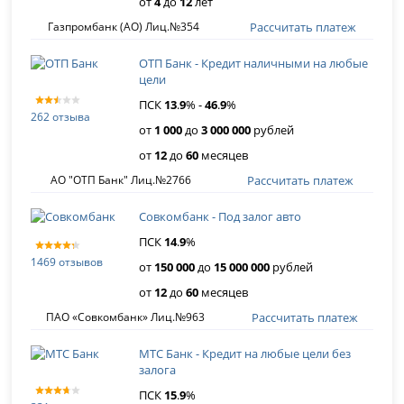
от
4
до
12
лет
Рассчитать платеж
Газпромбанк (АО) Лиц.№354
ОТП Банк - Кредит наличными на любые
цели
ПСК
13
.
9
% -
46
.
9
%
262 отзыва
от
1 000
до
3 000 000
рублей
от
12
до
60
месяцев
Рассчитать платеж
АО "ОТП Банк" Лиц.№2766
Совкомбанк - Под залог авто
ПСК
14
.
9
%
1469 отзывов
от
150 000
до
15 000 000
рублей
от
12
до
60
месяцев
Рассчитать платеж
ПАО «Совкомбанк» Лиц.№963
МТС Банк - Кредит на любые цели без
залога
ПСК
15
.
9
%