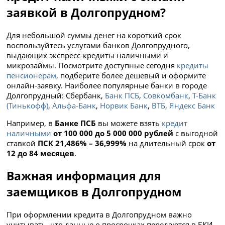
заявкой в Долгопрудном?
Для небольшой суммы денег на короткий срок
воспользуйтесь услугами банков Долгопрудного,
выдающих экспресс-кредиты наличными и
микрозаймы. Посмотрите доступные сегодня
кредиты
пенсионерам
, подберите более дешевый и оформите
онлайн-заявку. Наиболее популярные банки в городе
Долгопрудный: Сбербанк,
Банк ПСБ
,
Совкомбанк
,
Т-Банк
(Тинькофф)
,
Альфа-Банк
,
Норвик Банк
,
ВТБ
,
Яндекс Банк
Например, в
Банке ПСБ
вы можете взять
кредит
наличными
от 100 000 до 5 000 000 рублей
с выгодной
ставкой
ПСК 21,486% – 36,999%
на длительный срок
от
12 до 84 месяцев
.
Важная информация для
заемщиков в Долгопрудном
При оформлении кредита в Долгопрудном важно
учитывать, что данные о просрочках передаются в БКИ,