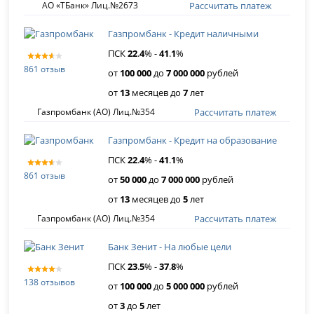
Рассчитать платеж
АО «ТБанк» Лиц.№2673
Газпромбанк - Кредит наличными
ПСК
22
.
4
% -
41
.
1
%
861 отзыв
от
100 000
до
7 000 000
рублей
от
13
месяцев до
7
лет
Рассчитать платеж
Газпромбанк (АО) Лиц.№354
Газпромбанк - Кредит на образование
ПСК
22
.
4
% -
41
.
1
%
861 отзыв
от
50 000
до
7 000 000
рублей
от
13
месяцев до
5
лет
Рассчитать платеж
Газпромбанк (АО) Лиц.№354
Банк Зенит - На любые цели
ПСК
23
.
5
% -
37
.
8
%
138 отзывов
от
100 000
до
5 000 000
рублей
от
3
до
5
лет