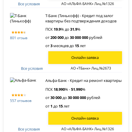
Все условия
АО «АЛЬФА-БАНК» Лиц.№1326
Т-Банк (Тинькофф) - Кредит под залог
квартиры без подтверждения доходов
ПСК
19
,
9
% до
31
,
9
%
от
200 000
до
30 000 000
рублей
801 отзыв
от
3
месяцев до
15
лет
Онлайн-заявка
Все условия
АО «ТБанк» Лиц.№2673
Альфа-Банк - Кредит на ремонт квартиры
ПСК
18
,
990
% -
51
,
990
%
от
30 000
до
30 000 000
рублей
557 отзывов
от
1
до
15
лет
Онлайн-заявка
Все условия
АО «АЛЬФА-БАНК» Лиц.№1326