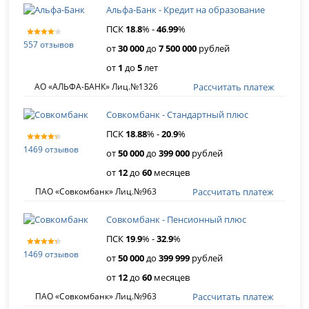
Альфа-Банк - Кредит на образование
ПСК
18
.
8
% -
46
.
99
%
557 отзывов
от
30 000
до
7 500 000
рублей
от
1
до
5
лет
Рассчитать платеж
АО «АЛЬФА-БАНК» Лиц.№1326
Совкомбанк - Стандартный плюс
ПСК
18
.
88
% -
20
.
9
%
1469 отзывов
от
50 000
до
399 000
рублей
от
12
до
60
месяцев
Рассчитать платеж
ПАО «Совкомбанк» Лиц.№963
Совкомбанк - Пенсионный плюс
ПСК
19
.
9
% -
32
.
9
%
1469 отзывов
от
50 000
до
399 999
рублей
от
12
до
60
месяцев
Рассчитать платеж
ПАО «Совкомбанк» Лиц.№963