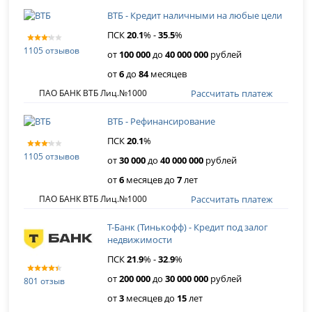
ВТБ - Кредит наличными на любые цели
ПСК
20
.
1
% -
35
.
5
%
1105 отзывов
от
100 000
до
40 000 000
рублей
от
6
до
84
месяцев
Рассчитать платеж
ПАО БАНК ВТБ Лиц.№1000
ВТБ - Рефинансирование
ПСК
20
.
1
%
1105 отзывов
от
30 000
до
40 000 000
рублей
от
6
месяцев до
7
лет
Рассчитать платеж
ПАО БАНК ВТБ Лиц.№1000
Т-Банк (Тинькофф) - Кредит под залог
недвижимости
ПСК
21
.
9
% -
32
.
9
%
от
200 000
до
30 000 000
рублей
801 отзыв
от
3
месяцев до
15
лет