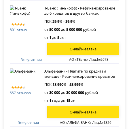
Т-Банк (Тинькофф) - Рефинансирование
до 6 кредитов в других банках
ПСК
29
,
9
% -
39
,
9
%
от
50 000
до
5 000 000
рублей
801 отзыв
от
1
до
5
лет
Онлайн-заявка
Все условия
АО «ТБанк» Лиц.№2673
Альфа-Банк - Платите по кредитам
меньше - Рефинансирование кредитов
ПСК
18
,
990
% -
53
,
999
%
от
30 000
до
30 000 000
рублей
557 отзывов
от
1
года до
15
лет
Онлайн-заявка
Все условия
АО «АЛЬФА-БАНК» Лиц.№1326