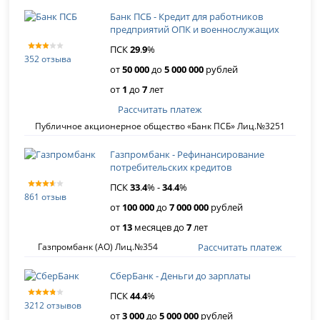
Банк ПСБ - Кредит для работников
предприятий ОПК и военнослужащих
ПСК
29
.
9
%
352 отзыва
от
50 000
до
5 000 000
рублей
от
1
до
7
лет
Рассчитать платеж
Публичное акционерное общество «Банк ПСБ» Лиц.№3251
Газпромбанк - Рефинансирование
потребительских кредитов
ПСК
33
.
4
% -
34
.
4
%
861 отзыв
от
100 000
до
7 000 000
рублей
от
13
месяцев до
7
лет
Рассчитать платеж
Газпромбанк (АО) Лиц.№354
СберБанк - Деньги до зарплаты
ПСК
44
.
4
%
3212 отзывов
от
3 000
до
5 000 000
рублей