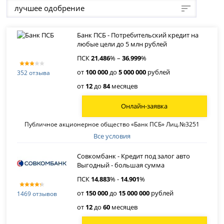
лучшее одобрение
Банк ПСБ - Потребительский кредит на
любые цели до 5 млн рублей
ПСК
21
,
486
% –
36
,
999
%
от
100 000
до
5 000 000
рублей
352 отзыва
от
12
до
84
месяцев
Онлайн-заявка
Публичное акционерное общество «Банк ПСБ» Лиц.№3251
Все условия
Совкомбанк - Кредит под залог авто
Выгодный - большая сумма
ПСК
14
,
883
% -
14
,
901
%
от
150 000
до
15 000 000
рублей
1469 отзывов
от
12
до
60
месяцев