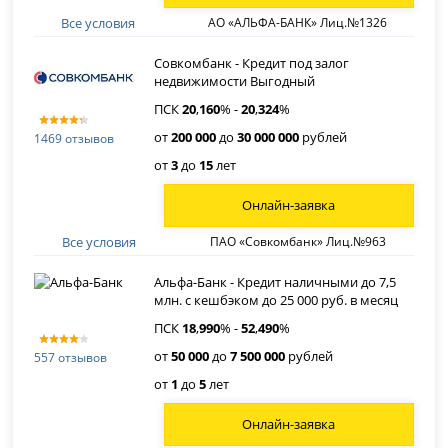
Все условия
АО «АЛЬФА-БАНК» Лиц.№1326
Совкомбанк - Кредит под залог
недвижимости Выгодный
ПСК
20
,
160
% -
20
,
324
%
от
200 000
до
30 000 000
рублей
1469 отзывов
от
3
до
15
лет
Онлайн-заявка
Все условия
ПАО «Совкомбанк» Лиц.№963
Альфа-Банк - Кредит наличными до 7,5
млн. с кешбэком до 25 000 руб. в месяц
ПСК
18
,
990
% -
52
,
490
%
от
50 000
до
7 500 000
рублей
557 отзывов
от
1
до
5
лет
Онлайн-заявка