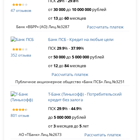
ПСК
29
% -
29
.
8
%
от
30 000
до
10 000 000
рублей
47 отзывов
от
13
до
60
месяцев
Рассчитать платеж
Банк «ВБРР» (АО) Лиц.№3287
Банк ПСБ - Кредит на любые цели
ПСК
29
.
9
% -
37
.
99
%
352 отзыва
от
50 000
до
5 000 000
рублей
от
12
до
84
месяцев
Рассчитать платеж
Публичное акционерное общество «Банк ПСБ» Лиц.№3251
Т-Банк (Тинькофф) - Потребительский
кредит без залога
ПСК
29
.
9
% -
44
.
9
%
801 отзыв
до
5 000 000
рублей
от
3
месяцев до
5
лет
Рассчитать платеж
АО «ТБанк» Лиц.№2673