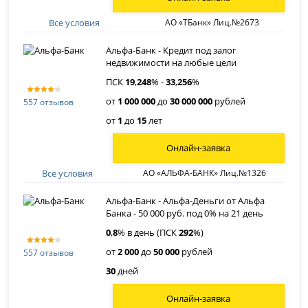
Все условия
АО «ТБанк» Лиц.№2673
Альфа-Банк - Кредит под залог
недвижимости на любые цели
ПСК
19
,
248
% -
33
,
256
%
от
1 000 000
до
30 000 000
рублей
557 отзывов
от
1
до
15
лет
Онлайн-заявка
Все условия
АО «АЛЬФА-БАНК» Лиц.№1326
Альфа-Банк - Альфа-Деньги от Альфа
Банка - 50 000 руб. под 0% на 21 день
0
,
8
% в день (ПСК
292
%)
от
2 000
до
50 000
рублей
557 отзывов
30
дней
Онлайн-заявка