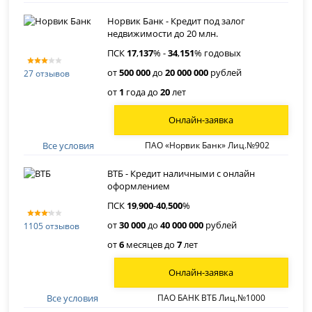
Норвик Банк - Кредит под залог
недвижимости до 20 млн.
ПСК
17
,
137
% -
34
,
151
% годовых
от
500 000
до
20 000 000
рублей
27 отзывов
от
1
года до
20
лет
Онлайн-заявка
Все условия
ПАО «Норвик Банк» Лиц.№902
ВТБ - Кредит наличными с онлайн
оформлением
ПСК
19
,
900
-
40
,
500
%
от
30 000
до
40 000 000
рублей
1105 отзывов
от
6
месяцев до
7
лет
Онлайн-заявка
Все условия
ПАО БАНК ВТБ Лиц.№1000