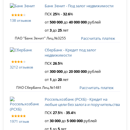
Банк Зенит - Под залог недвижимости
ПСК
25
% -
32
.
6
%
138 отзывов
от
500 000
до
40 000 000
рублей
от
3
до
25
лет
Рассчитать платеж
ПАО "Банк Зенит" Лиц.№3255
СберБанк - Кредит под залог
недвижимости
ПСК
26
.
5
%
3212 отзывов
от
300 000
до
20 000 000
рублей
от
1
до
20
лет
Рассчитать платеж
ПАО СберБанк Лиц.№1481
Россельхозбанк (РСХБ) - Кредит на
любые цели без залога и поручительства
ПСК
27
.
5
% -
35
.
4
%
от
30 000
до
5 000 000
рублей
1971 отзыв
от
1
до
5
лет