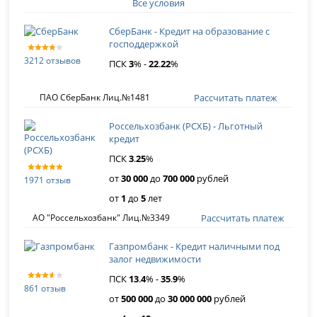
Все условия
СберБанк - Кредит на образование с
господдержкой
3212 отзывов
ПСК
3
% -
22
.
22
%
Рассчитать платеж
ПАО СберБанк Лиц.№1481
Россельхозбанк (РСХБ) - Льготный
кредит
ПСК
3
.
25
%
от
30 000
до
700 000
рублей
1971 отзыв
от
1
до
5
лет
Рассчитать платеж
АО "Россельхозбанк" Лиц.№3349
Газпромбанк - Кредит наличными под
залог недвижимости
ПСК
13
.
4
% -
35
.
9
%
861 отзыв
от
500 000
до
30 000 000
рублей