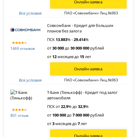
Онлайн-заявка
Все условия
ПАО «Совкомбанк» Лиц.№963
Совкомбанк - Кредит для больших
планов без залога
ПСК
13
,
883
% -
29
,
414
%
от
30 000
до
30 000 000
рублей
1469 отзывов
от
12
месяцев до
15
лет
Онлайн-заявка
Все условия
ПАО «Совкомбанк» Лиц.№963
Т-Банк (Тинькофф) - Кредит под залог
автомобиля
ПСК от
22
,
9
% до
32
,
9
%
от
100 000
до
7 000 000
рублей
801 отзыв
от
3
месяцев до
7
лет
Онлайн-заявка