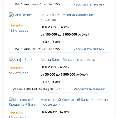
Рассчитать платеж
ПАО "Банк Зенит" Лиц.№3255
Банк Зенит - Рефинансирование
кредитов
ПСК
23
.
5
% -
37
.
8
%
138 отзывов
от
100 000
до
5 000 000
рублей
от
3
до
7
лет
Рассчитать платеж
ПАО "Банк Зенит" Лиц.№3255
Альфа-Банк - Деньги до зарплаты
ПСК
23
.
9
% -
46
.
9
%
557 отзывов
от
30 000
до
7 500 000
рублей
от
1
до
5
лет
Рассчитать платеж
АО «АЛЬФА-БАНК» Лиц.№1326
Московский Кредитный Банк - Кредит на
любые цели
ПСК
24
.
5
% -
47
.
6
%
80 отзывов