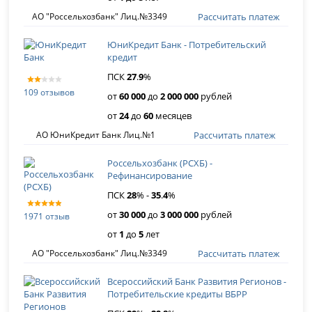
Рассчитать платеж
АО "Россельхозбанк" Лиц.№3349
ЮниКредит Банк - Потребительский
кредит
ПСК
27
.
9
%
109 отзывов
от
60 000
до
2 000 000
рублей
от
24
до
60
месяцев
Рассчитать платеж
АО ЮниКредит Банк Лиц.№1
Россельхозбанк (РСХБ) -
Рефинансирование
ПСК
28
% -
35
.
4
%
от
30 000
до
3 000 000
рублей
1971 отзыв
от
1
до
5
лет
Рассчитать платеж
АО "Россельхозбанк" Лиц.№3349
Всероссийский Банк Развития Регионов -
Потребительские кредиты ВБРР