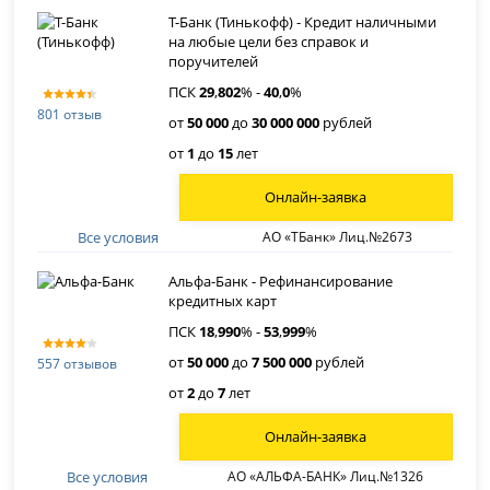
Т-Банк (Тинькофф) - Кредит наличными
на любые цели без справок и
поручителей
ПСК
29
,
802
% -
40
,
0
%
801 отзыв
от
50 000
до
30 000 000
рублей
от
1
до
15
лет
Онлайн-заявка
Все условия
АО «ТБанк» Лиц.№2673
Альфа-Банк - Рефинансирование
кредитных карт
ПСК
18
,
990
% -
53
,
999
%
от
50 000
до
7 500 000
рублей
557 отзывов
от
2
до
7
лет
Онлайн-заявка
Все условия
АО «АЛЬФА-БАНК» Лиц.№1326