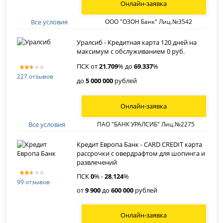
Онлайн-заявка
Все условия
ООО "ОЗОН Банк" Лиц.№3542
Уралсиб - Кредитная карта 120 дней на
максимум с обслуживанием 0 руб.
ПСК от
21
,
709
% до
69
,
337
%
227 отзывов
до
5 000 000
рублей
Онлайн-заявка
Все условия
ПАО "БАНК УРАЛСИБ" Лиц.№2275
Кредит Европа Банк - CARD CREDIT карта
рассрочки с овердрафтом для шопинга и
развлечений
ПСК
0
% -
28
,
124
%
99 отзывов
от
9 900
до
600 000
рублей
Онлайн-заявка