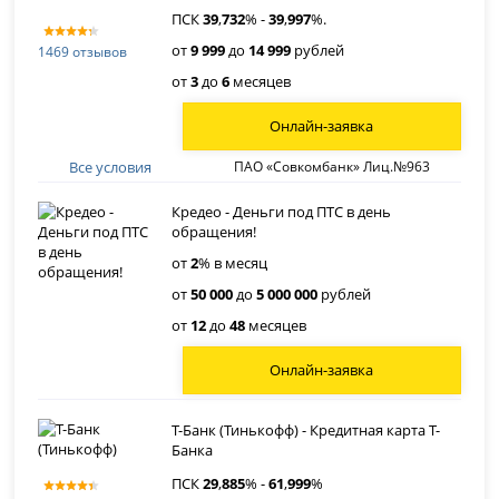
ПСК
39
,
732
% -
39
,
997
%.
от
9 999
до
14 999
рублей
1469 отзывов
от
3
до
6
месяцев
Онлайн-заявка
Все условия
ПАО «Совкомбанк» Лиц.№963
Кредео - Деньги под ПТС в день
обращения!
от
2
% в месяц
от
50 000
до
5 000 000
рублей
от
12
до
48
месяцев
Онлайн-заявка
Т-Банк (Тинькофф) - Кредитная карта Т-
Банка
ПСК
29
,
885
% -
61
,
999
%