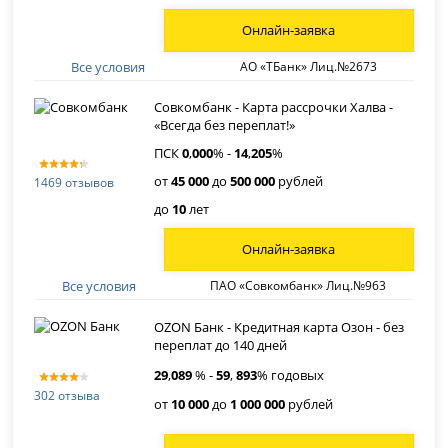
Онлайн-заявка
Все условия
АО «ТБанк» Лиц.№2673
Совкомбанк - Карта рассрочки Халва -
«Всегда без переплат!»
ПСК
0
,
000
% -
14
,
205
%
от
45 000
до
500 000
рублей
1469 отзывов
до
10
лет
Онлайн-заявка
Все условия
ПАО «Совкомбанк» Лиц.№963
OZON Банк - Кредитная карта Озон - без
переплат до 140 дней
29
,
089
% -
59
,
893
% годовых
302 отзыва
от
10 000
до
1 000 000
рублей