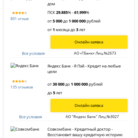
дом
ПСК
29
,
885
% -
61
,
999
%
801 отзыв
от
5 000
до
1 000 000
рублей
от
1
месяца до
3
лет
Онлайн-заявка
Все условия
АО «ТБанк» Лиц.№2673
Яндекс Банк - Я Пэй - Кредит на любые
цели
от
30 000
до
1 000 000
рублей
135 отзывов
до
5
лет
Онлайн-заявка
Все условия
АО "Яндекс Банк" Лиц.№3027
Совкомбанк - Кредитный доктор -
Восстановит вашу кредитную историю