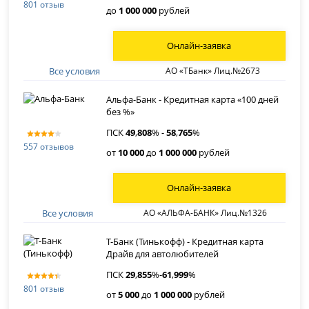
801 отзыв
до
1 000 000
рублей
Онлайн-заявка
Все условия
АО «ТБанк» Лиц.№2673
Альфа-Банк - Кредитная карта «100 дней
без %»
ПСК
49
,
808
% -
58
,
765
%
557 отзывов
от
10 000
до
1 000 000
рублей
Онлайн-заявка
Все условия
АО «АЛЬФА-БАНК» Лиц.№1326
Т-Банк (Тинькофф) - Кредитная карта
Драйв для автолюбителей
ПСК
29
,
855
%-
61
,
999
%
801 отзыв
от
5 000
до
1 000 000
рублей