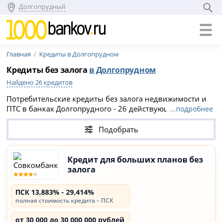
Долгопрудный
Главная
Кредиты в Долгопрудном
Кредиты без залога
в Долгопрудном
Найдено 26 кредитов
Потребительские кредиты без залога недвижимости и
ПТС в банках Долгопрудного - 26 действующих
...подробнее
предложений 2026 года на портале 1000банков.ру.
Сравните условия и подберите выгодный кредит без
Подобрать
залога и поручителей. В городе Долгопрудный
максимальная сумма кредита 40 000 000 руб. на срок до
15 лет.
Кредит для больших планов без
залога
ПСК 13,883% - 29,414%
полная стоимость кредита – ПСК
от 30 000 до 30 000 000 рублей