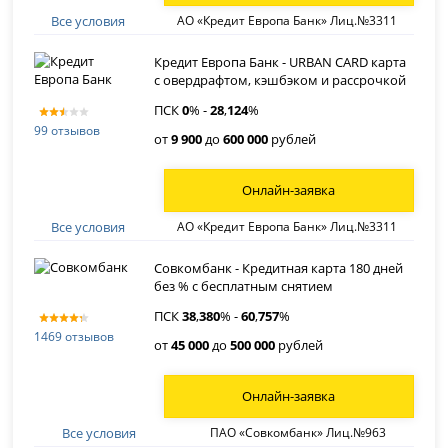
Все условия
АО «Кредит Европа Банк» Лиц.№3311
Кредит Европа Банк - URBAN CARD карта
с овердрафтом, кэшбэком и рассрочкой
ПСК
0
% -
28
,
124
%
99 отзывов
от
9 900
до
600 000
рублей
Онлайн-заявка
Все условия
АО «Кредит Европа Банк» Лиц.№3311
Совкомбанк - Кредитная карта 180 дней
без % с бесплатным снятием
ПСК
38
,
380
% -
60
,
757
%
1469 отзывов
от
45 000
до
500 000
рублей
Онлайн-заявка
Все условия
ПАО «Совкомбанк» Лиц.№963