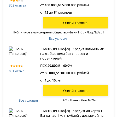
от
100 000
до
5 000 000
рублей
352 отзыва
от
12
до
84
месяцев
Онлайн-заявка
Публичное акционерное общество «Банк ПСБ» Лиц.№3251
Все условия
Т-Банк (Тинькофф) - Кредит наличными
на любые цели без справок и
поручителей
ПСК
29
,
802
% -
40
,
0
%
801 отзыв
от
50 000
до
30 000 000
рублей
от
1
до
15
лет
Онлайн-заявка
Все условия
АО «ТБанк» Лиц.№2673
Т-Банк (Тинькофф) - Кредитная карта Т-
Банка - до 1 млн рублей с доставкой на