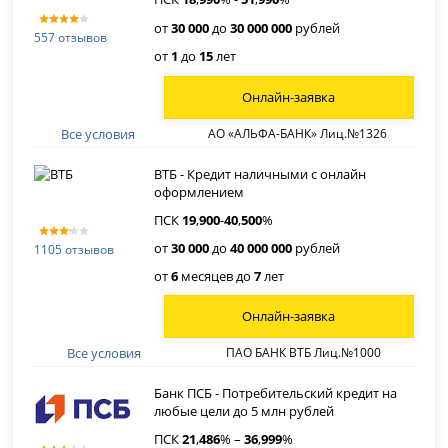
от
30 000
до
30 000 000
рублей
557 отзывов
от
1
до
15
лет
Онлайн-заявка
Все условия
АО «АЛЬФА-БАНК» Лиц.№1326
ВТБ - Кредит наличными с онлайн
оформлением
ПСК
19
,
900
-
40
,
500
%
от
30 000
до
40 000 000
рублей
1105 отзывов
от
6
месяцев до
7
лет
Онлайн-заявка
Все условия
ПАО БАНК ВТБ Лиц.№1000
Банк ПСБ - Потребительский кредит на
любые цели до 5 млн рублей
ПСК
21
,
486
% –
36
,
999
%