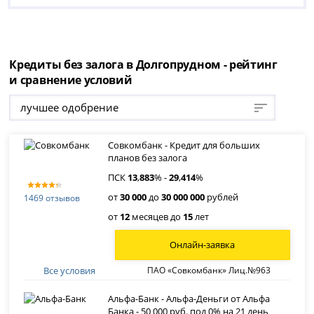
Кредиты без залога в Долгопрудном - рейтинг
и сравнение условий
лучшее одобрение
Совкомбанк - Кредит для больших
планов без залога
ПСК
13
,
883
% -
29
,
414
%
от
30 000
до
30 000 000
рублей
1469 отзывов
от
12
месяцев до
15
лет
Онлайн-заявка
Все условия
ПАО «Совкомбанк» Лиц.№963
Альфа-Банк - Альфа-Деньги от Альфа
Банка - 50 000 руб. под 0% на 21 день