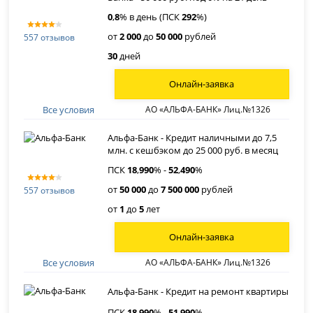
0
,
8
% в день (ПСК
292
%)
от
2 000
до
50 000
рублей
557 отзывов
30
дней
Онлайн-заявка
Все условия
АО «АЛЬФА-БАНК» Лиц.№1326
Альфа-Банк - Кредит наличными до 7,5
млн. с кешбэком до 25 000 руб. в месяц
ПСК
18
,
990
% -
52
,
490
%
от
50 000
до
7 500 000
рублей
557 отзывов
от
1
до
5
лет
Онлайн-заявка
Все условия
АО «АЛЬФА-БАНК» Лиц.№1326
Альфа-Банк - Кредит на ремонт квартиры
ПСК
18
,
990
% -
51
,
990
%