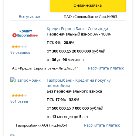
Онлайн-заявка
Все условия
ПАО «Совкомбанк» Лиц.№963
Кредит Европа Банк - Свои люди
Первоначальный взнос 0% - 100%
ПСК
9
% -
28
.
9
%
от
300 000
до
20 000 000
рублей
99 отзывов
от
36
до
96
месяцев
Рассчитать платеж
АО «Кредит Европа Банк» Лиц.№3311
Газпромбанк - Кредит на покупку
автомобиля
Без первоначального взноса
ПСК
17
.
9
% -
32
.
9
%
861 отзыв
от
500 000
до
7 000 000
рублей
от
13
месяцев до
5
лет
Рассчитать платеж
Газпромбанк (АО) Лиц.№354