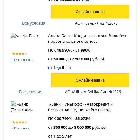
Онлайн-заявка
Все условия
АО «ТБанк» Лиц.№2673
Альфа-Банк - Кредит на автомобиль без
первоначального взноса
ПСК
18
,
990
% -
51
,
990
%
от
50 000
до
7 500 000
рублей
557 отзывов
от
1
до
5
лет
Онлайн-заявка
Все условия
АО «АЛЬФА-БАНК» Лиц.№1326
Т-Банк (Тинькофф) - Автокредит и
бесплатная подписка Pro на год
ПСК
20
,
799
% -
35
,
073
%
от
300 000
до
8 000 000
рублей
801 отзыв
от
1
до
5
лет