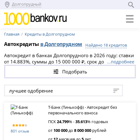
Долгопрудный
Главная
Кредиты в Долгопрудном
Автокредиты
в Долгопрудном
Найдено 18 кредитов
Автокредит в банках Долгопрудного в 2026 году: ставки
от 14.883%, суммы до 15 000 000 ₽, срок до 5 лет.
...подробнее
Выберите выгодное предложение на новый или
Подобрать
подержанный авто, оформите онлайн-заявку и
получите одобрение уже сегодня. Доступны кредиты без
первоначального взноса и рефинансирование ранее
лучшее одобрение
взятых займов.
Т-Банк (Тинькофф) - Автокредит без
первоначального взноса
ПСК
24
,
799
% -
35
,
613
% годовых
от
100 000
до
8 000 000
рублей
801 отзыв
от
12
месяцев до
5
лет