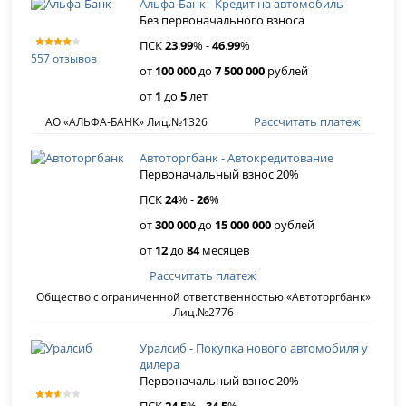
Альфа-Банк - Кредит на автомобиль
Без первоначального взноса
ПСК
23
.
99
% -
46
.
99
%
557 отзывов
от
100 000
до
7 500 000
рублей
от
1
до
5
лет
Рассчитать платеж
АО «АЛЬФА-БАНК» Лиц.№1326
Автоторгбанк - Автокредитование
Первоначальный взнос 20%
ПСК
24
% -
26
%
от
300 000
до
15 000 000
рублей
от
12
до
84
месяцев
Рассчитать платеж
Общество с ограниченной ответственностью «Автоторгбанк»
Лиц.№2776
Уралсиб - Покупка нового автомобиля у
дилера
Первоначальный взнос 20%