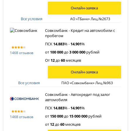
Онлайн-заявка
Все условия
АО «ТБанк» Лиц.№2673
Совкомбанк - Кредит на автомобили с
пробегом
ПСК
14
,
883
% -
14
,
901
%
от
100 000
до
3 000 000
рублей
1468 отзывов
От
12
до
60
месяцев
Онлайн-заявка
Все условия
ПАО «Совкомбанк» Лиц.№963
Совкомбанк - Автокредит под залог
автомобиля
ПСК
14
,
883
% -
14
,
901
%
от
150 000
до
15 000 000
рублей
1468 отзывов
от
12
до
60
месяцев