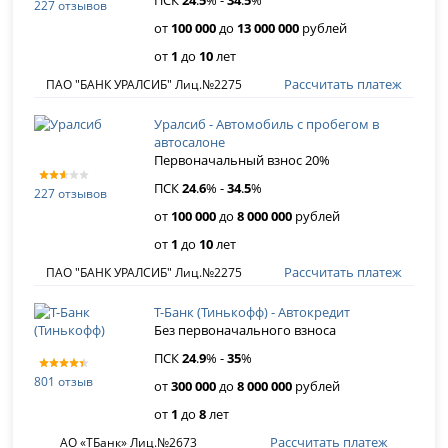
ПСК
24
.
5
% -
34
.
5
%
227 отзывов
от
100 000
до
13 000 000
рублей
от
1
до
10
лет
Рассчитать платеж
ПАО "БАНК УРАЛСИБ" Лиц.№2275
Уралсиб - Автомобиль с пробегом в
автосалоне
Первоначальный взнос 20%
ПСК
24
.
6
% -
34
.
5
%
227 отзывов
от
100 000
до
8 000 000
рублей
от
1
до
10
лет
Рассчитать платеж
ПАО "БАНК УРАЛСИБ" Лиц.№2275
Т-Банк (Тинькофф) - Автокредит
Без первоначального взноса
ПСК
24
.
9
% -
35
%
801 отзыв
от
300 000
до
8 000 000
рублей
от
1
до
8
лет
Рассчитать платеж
АО «ТБанк» Лиц.№2673