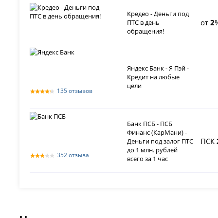
Кредео - Деньги под
от
2
ПТС в день
обращения!
Яндекс Банк - Я Пэй -
Кредит на любые
цели
135 отзывов
Банк ПСБ - ПСБ
Финанс (КарМани) -
ПСК
Деньги под залог ПТС
до 1 млн. рублей
352 отзыва
всего за 1 час