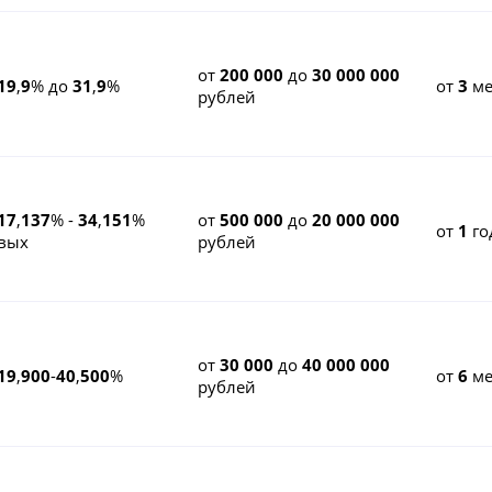
от
200 000
до
30 000 000
19
,
9
% до
31
,
9
%
от
3
ме
рублей
17
,
137
% -
34
,
151
%
от
500 000
до
20 000 000
от
1
го
вых
рублей
от
30 000
до
40 000 000
19
,
900
-
40
,
500
%
от
6
ме
рублей