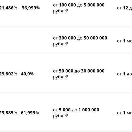
от
100 000
до
5 000 000
21
,
486
% –
36
,
999
%
от
12
рублей
от
300 000
до
50 000 000
от
1
ме
рублей
от
50 000
до
30 000 000
29
,
802
% -
40
,
0
%
от
1
д
рублей
от
5 000
до
1 000 000
29
,
885
% -
61
,
999
%
от
1
ме
рублей