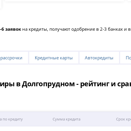
-6 заявок
на кредиты, получают одобрение в 2-3 банках и
 рассрочки
Кредитные карты
Автокредиты
По
иры в Долгопрудном - рейтинг и ср
а по кредиту
Сумма кредита
Срок кр