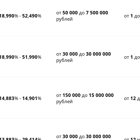
от
50 000
до
7 500 000
18
,
990
% -
52
,
490
%
от
1
д
рублей
от
30 000
до
30 000 000
18
,
990
% -
51
,
990
%
от
1
д
рублей
от
150 000
до
15 000 000
14
,
883
% -
14
,
901
%
от
12
рублей
от
30 000
до
30 000 000
13
,
883
% -
29
,
414
%
от
12
м