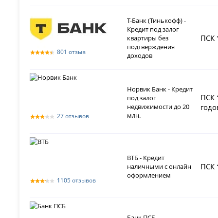
Т-Банк (Тинькофф) -
Кредит под залог
ПСК
квартиры без
подтверждения
801 отзыв
доходов
Норвик Банк - Кредит
ПСК
под залог
недвижимости до 20
годо
млн.
27 отзывов
ВТБ - Кредит
ПСК
наличными с онлайн
оформлением
1105 отзывов
Банк ПСБ -