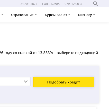
USD 81.4077
EUR 94.0585
CNY 12.0637
и
Страхование
Курсы валют
Бизнесу
26 году со ставкой от 13.883% – выберите подходящий
Подобрать кредит