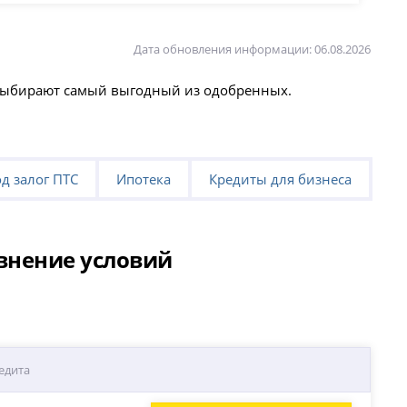
Дата обновления информации: 06.08.2026
 выбирают самый выгодный из одобренных.
д залог ПТС
Ипотека
Кредиты для бизнеса
авнение условий
едита