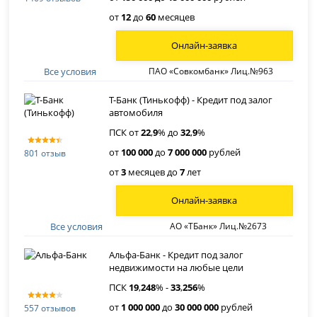
от
12
до
60
месяцев
Онлайн-заявка
Все условия
ПАО «Совкомбанк» Лиц.№963
Т-Банк (Тинькофф) - Кредит под залог
автомобиля
ПСК от
22
,
9
% до
32
,
9
%
от
100 000
до
7 000 000
рублей
801 отзыв
от
3
месяцев до
7
лет
Онлайн-заявка
Все условия
АО «ТБанк» Лиц.№2673
Альфа-Банк - Кредит под залог
недвижимости на любые цели
ПСК
19
,
248
% -
33
,
256
%
от
1 000 000
до
30 000 000
рублей
557 отзывов