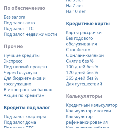
На 7 лет
По обеспечению
На 10 лет
Без залога
Под залог авто
Кредитные карты
Под залог ПТС
Карты рассрочки
Под залог недвижимости
Без годового
обслуживания
Прочие
С кэшбеком
Лучшие кредиты
С онлайн-заявкой
Экспресс
Снятие без %
Под низкий процент
100 дней без %
Через Госуслуги
120 дней без %
Для бюджетников и
365 дней без %
госслужащих
Для путешествий
В иностранных банках
Акции по кредитам
Калькуляторы
Кредитный калькулятор
Кредиты под залог
Калькулятор ипотеки
Под залог квартиры
Калькулятор
Под залог дома
рефинансирования
Под залог ПТС
Калькулятор займов