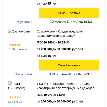
от
1
до
15
лет
Онлайн-заявка
Все условия
АО «АЛЬФА-БАНК» Лиц.№1326
Совкомбанк - Кредит под залог
недвижимости Выгодный
ПСК
20
,
160
% -
20
,
324
%
от
200 000
до
30 000 000
рублей
1469 отзывов
от
3
до
15
лет
Онлайн-заявка
Все условия
ПАО «Совкомбанк» Лиц.№963
Т-Банк (Тинькофф) - Кредит под залог
квартиры без подтверждения доходов
ПСК
19
,
9
% до
31
,
9
%
от
200 000
до
30 000 000
рублей
801 отзыв