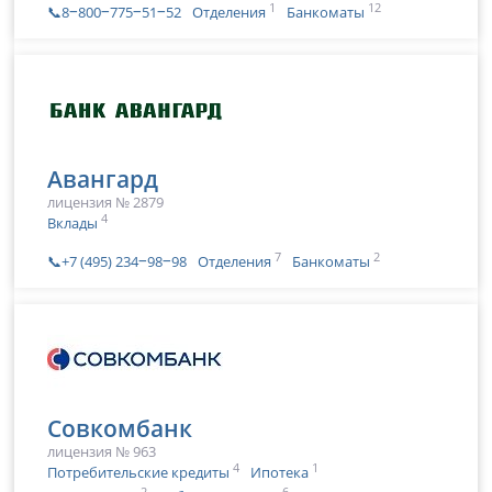
1
12
📞8‒800‒775‒51‒52
Отделения
Банкоматы
Авангард
лицензия № 2879
4
Вклады
7
2
📞+7 (495) 234‒98‒98
Отделения
Банкоматы
Совкомбанк
лицензия № 963
4
1
Потребительские кредиты
Ипотека
2
6