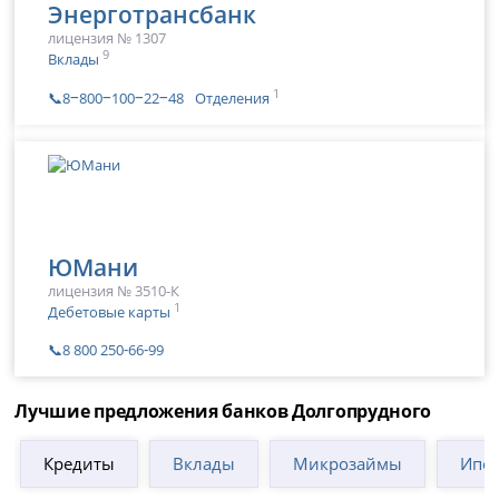
Энерготрансбанк
лицензия № 1307
9
Вклады
1
📞8‒800‒100‒22‒48
Отделения
ЮМани
лицензия № 3510-К
1
Дебетовые карты
📞8 800 250‑66‑99
Лучшие предложения банков Долгопрудного
Кредиты
Вклады
Микрозаймы
Ипот