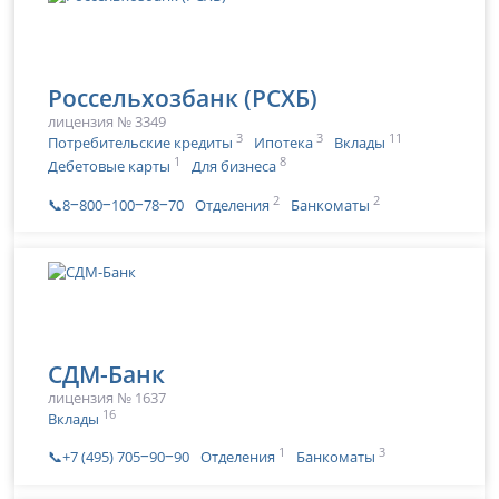
Россельхозбанк (РСХБ)
лицензия № 3349
3
3
11
Потребительские кредиты
Ипотека
Вклады
1
8
Дебетовые карты
Для бизнеса
2
2
📞8‒800‒100‒78‒70
Отделения
Банкоматы
СДМ-Банк
лицензия № 1637
16
Вклады
1
3
📞+7 (495) 705‒90‒90
Отделения
Банкоматы