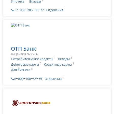
1
11
Ипотека
Вклады
1
📞+7‒958‒285‒60‒72
Отделения
ОТП Банк
лицензия № 2766
1
3
Потребительские кредиты
Вклады
5
1
Дебетовые карты
Кредитные карты
3
Для бизнеса
1
📞8‒800‒100‒55‒55
Отделения