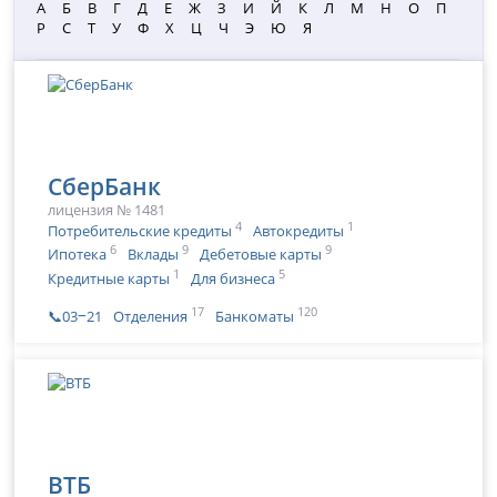
А
Б
В
Г
Д
Е
Ж
З
И
Й
К
Л
М
Н
О
П
Р
С
Т
У
Ф
Х
Ц
Ч
Э
Ю
Я
СберБанк
лицензия № 1481
4
1
Потребительские кредиты
Автокредиты
6
9
9
Ипотека
Вклады
Дебетовые карты
1
5
Кредитные карты
Для бизнеса
17
120
📞03‒21
Отделения
Банкоматы
ВТБ