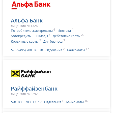
Альфа-Банк
лицензия № 1326
6
4
Потребительские кредиты
Ипотека
1
8
20
Автокредиты
Вклады
Дебетовые карты
2
5
Кредитные карты
Для бизнеса
2
17
📞+7 (495) 788‒88‒78
Отделения
Банкоматы
Райффайзенбанк
лицензия № 3292
1
16
📞8‒800‒700‒17‒17
Отделения
Банкоматы