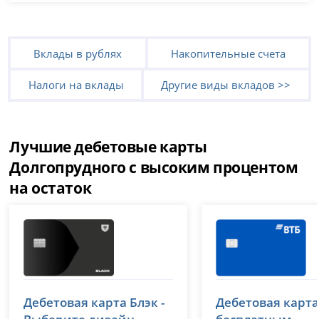
Вклады в рублях
Накопительные счета
Налоги на вклады
Другие виды вкладов >>
Лучшие дебетовые карты
Долгопрудного с высоким процентом
на остаток
Т-Банк (Тинькофф)
ВТБ
Дебетовая карта Блэк -
Дебетовая карта
лицензия № 2673
лицензия № 1000