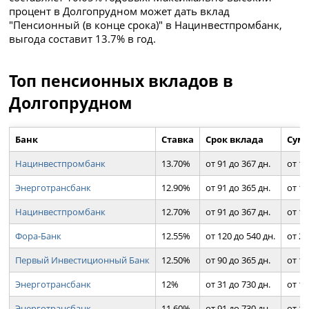
процент в Долгопрудном может дать вклад
"Пенсионный (в конце срока)" в Нацинвестпромбанк,
выгода составит 13.7% в год.
Топ пенсионных вкладов в
Долгопрудном
Банк
Ставка
Срок вклада
Сум
Нацинвестпромбанк
13.70%
от 91 до 367 дн.
от 10
Энерготрансбанк
12.90%
от 91 до 365 дн.
от 10
Нацинвестпромбанк
12.70%
от 91 до 367 дн.
от 10
Фора-Банк
12.55%
от 120 до 540 дн.
от 2 
Первый Инвестиционный Банк
12.50%
от 90 до 365 дн.
от 10
Энерготрансбанк
12%
от 31 до 730 дн.
от 10
Энерготрансбанк
11.60%
от 91 до 730 дн.
от 10