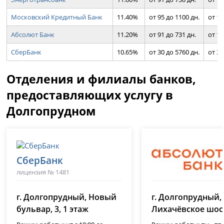
Московский Кредитный Банк
11.40%
от 95 до 1100 дн.
от 10
Абсолют Банк
11.20%
от 91 до 731 дн.
от 10
СберБанк
10.65%
от 30 до 5760 дн.
от 30
Отделения и филиалы банков,
предоставляющих услугу в
Долгопрудном
СберБанк
лицензия № 1481
Абсолют Банк
г. Долгопрудный, Новый
г. Долгопрудный,
лицензия № 2306
бульвар, 3, 1 этаж
Лихачёвское шосс