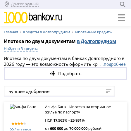
Долгопрудный
Главная
Кредиты в Долгопрудном
Ипотечные кредиты
Ипотека по двум документам
в Долгопрудном
Найдено 3 кредита
Ипотека по двум документам в банках Долгопрудного в
2026 году — это возможность оформить кредит без
...подробнее
подтверждения дохода на срок до 30 лет по ставке от
Подобрать
17.563%. Выберите подходящую программу и подайте
онлайн-заявку на официальном сайте банка.
лучшее одобрение
Альфа-Банк - Ипотека на вторичное
жилье по паспорту
ПСК
17
,
563
% -
25
,
931
%
от
600 000
до
70 000 000
рублей
557 отзывов