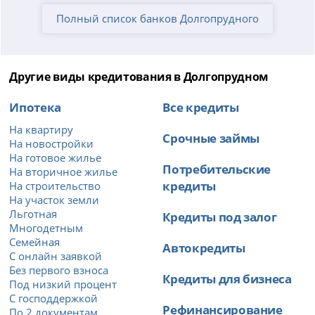
Полный список банков Долгопрудного
Другие виды кредитования в Долгопрудном
Ипотека
Все кредиты
На квартиру
Срочные займы
На новостройки
На готовое жилье
Потребительские
На вторичное жилье
кредиты
На строительство
На участок земли
Льготная
Кредиты под залог
Многодетным
Семейная
Автокредиты
С онлайн заявкой
Без первого взноса
Кредиты для бизнеса
Под низкий процент
С господдержкой
Рефинансирование
По 2 документам