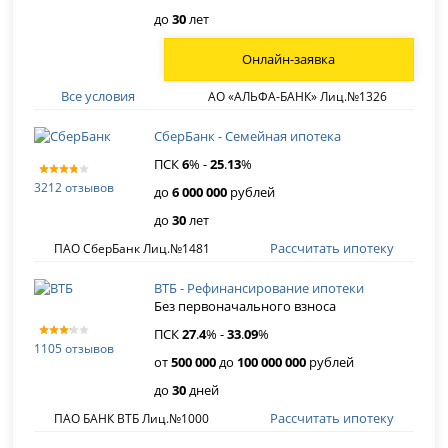
до
30
лет
Онлайн-заявка
Все условия
АО «АЛЬФА-БАНК» Лиц.№1326
СберБанк - Семейная ипотека
ПСК
6
% -
25
.
13
%
3212 отзывов
до
6 000 000
рублей
до
30
лет
Рассчитать ипотеку
ПАО СберБанк Лиц.№1481
ВТБ - Рефинансирование ипотеки
Без первоначального взноса
ПСК
27
.
4
% -
33
.
09
%
1105 отзывов
от
500 000
до
100 000 000
рублей
до
30
дней
Рассчитать ипотеку
ПАО БАНК ВТБ Лиц.№1000